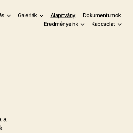
ás
Galériák
Alapítvány
Dokumentumok
Eredményeink
Kapcsolat
a a
k