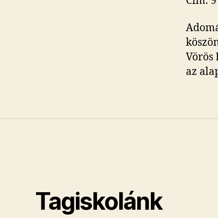
Cím: 9
Adomán
köszö
Vörös 
az ala
Tagiskolánk