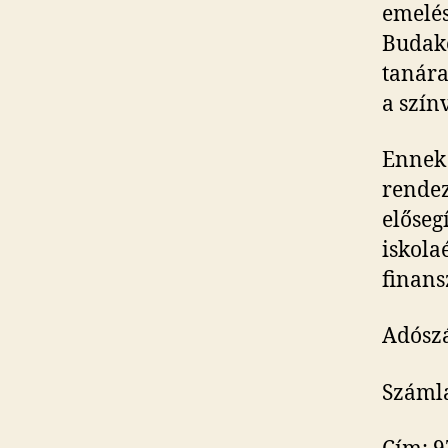
emelése
Budake
tanára
a szín
Ennek 
rendez
előseg
iskola
finans
Adósz
Száml