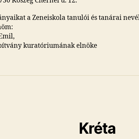
730 Kőszeg Chernel u. 12.
yaikat a Zeneiskola tanulói és tanárai nevé
nöm:
Emil,
pítvány kuratóriumának elnöke
Kréta