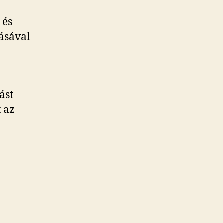
 és
ásával
ást
t az