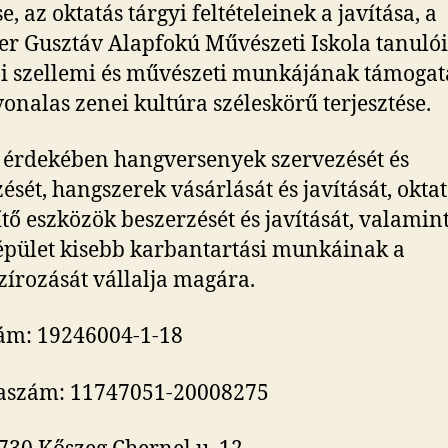
, az oktatás tárgyi feltételeinek a javítása, a
r Gusztáv Alapfokú Művészeti Iskola tanulói
i szellemi és művészeti munkájának támogat
vonalas zenei kultúra széleskörű terjesztése.
érdekében hangversenyek szervezését és
ését, hangszerek vásárlását és javítását, oktat
ítő eszközök beszerzését és javítását, valamin
épület kisebb karbantartási munkáinak a
zírozását vállalja magára.
ám: 19246004-1-18
aszám: 11747051-20008275