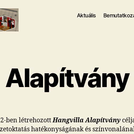
Aktuális
Bemutatkoz
Alapítvány
2-ben létrehozott
Hangvilla Alapítvány
célj
etoktatás hatékonyságának és színvonalána