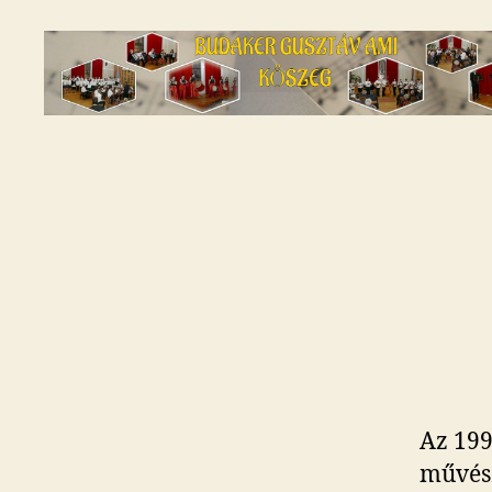
Budaker
Gusztáv
AMI
-
A
kőszegi
zeneiskola
Az 199
művész