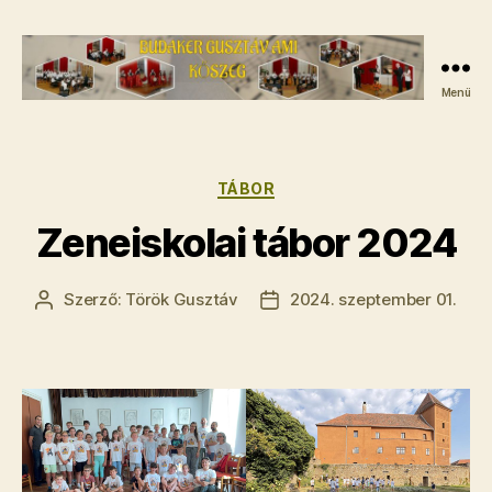
Menü
Budaker
Gusztáv
AMI
-
Kategóriák
TÁBOR
A
Zeneiskolai tábor 2024
kőszegi
zeneiskola
Szerző:
Török Gusztáv
2024. szeptember 01.
Bejegyzés
Bejegyzés
szerzője
dátuma