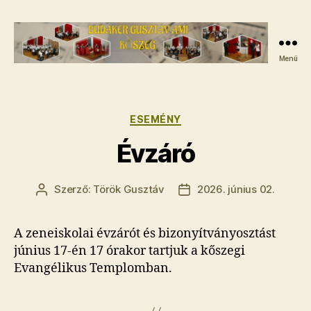
Menü
Budaker
Gusztáv
AMI
-
Kategóriák
ESEMÉNY
A
Évzáró
kőszegi
zeneiskola
Szerző:
Török Gusztáv
2026. június 02.
Bejegyzés
Bejegyzés
szerzője
dátuma
A zeneiskolai évzárót és bizonyítványosztást
június 17-én 17 órakor tartjuk a kőszegi
Evangélikus Templomban.