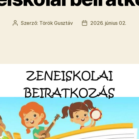
Szerző:
Török Gusztáv
2026. június 02.
Bejegyzés
Bejegyzés
szerzője
dátuma