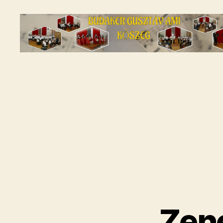
Budaker
Gusztáv
AMI
-
A
kőszegi
zeneiskola
Zene