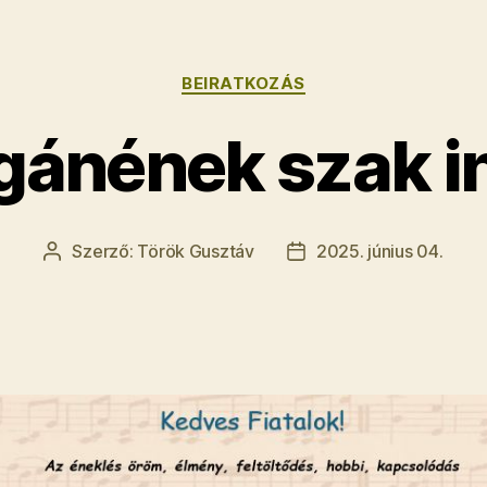
Kategóriák
BEIRATKOZÁS
ánének szak i
Szerző:
Török Gusztáv
2025. június 04.
Bejegyzés
Bejegyzés
szerzője
dátuma