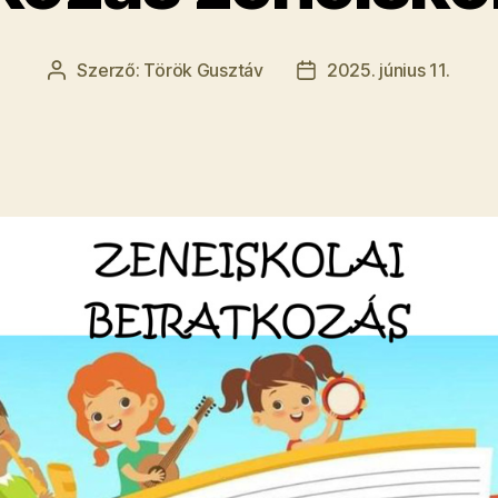
Szerző:
Török Gusztáv
2025. június 11.
Bejegyzés
Bejegyzés
szerzője
dátuma