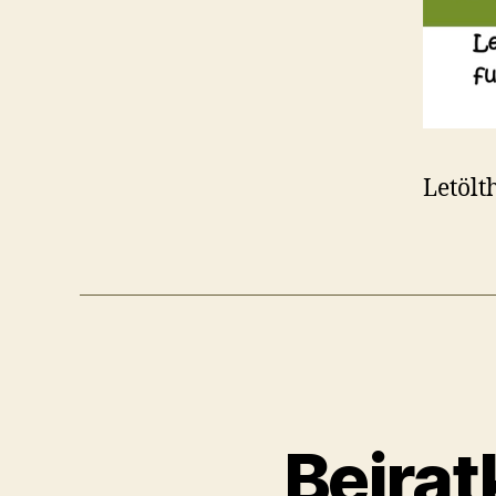
Letölt
Beira