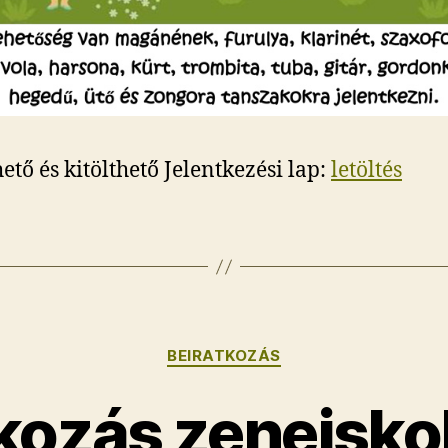
hető és kitölthető Jelentkezési lap:
letöltés
Kategóriák
BEIRATKOZÁS
tkozás zeneisko