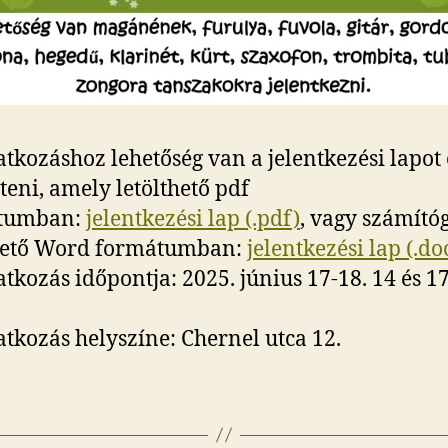
atkozáshoz lehetőség van a jelentkezési lapot 
lteni, amely letölthető pdf
tumban:
jelentkezési lap (.pdf)
, vagy számító
thető Word formátumban:
jelentkezési lap (.do
atkozás időpontja: 2025. június 17-18. 14 és 1
atkozás helyszíne: Chernel utca 12.