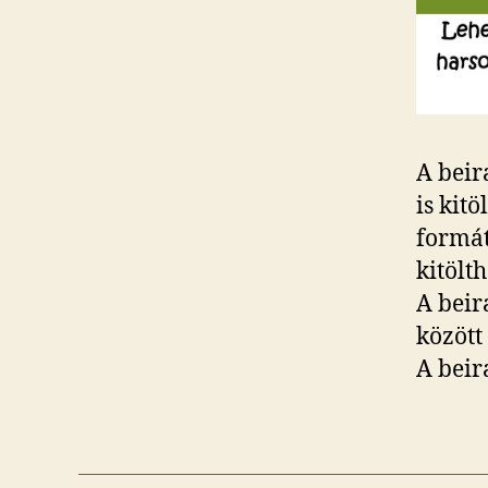
A beir
is kitö
formá
kitöl
A beir
között
A beir