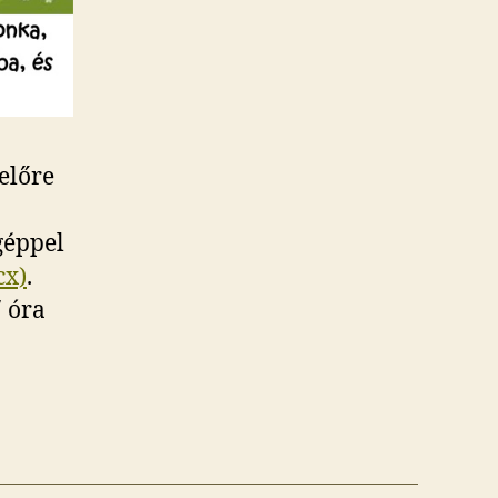
előre
géppel
cx)
.
7 óra