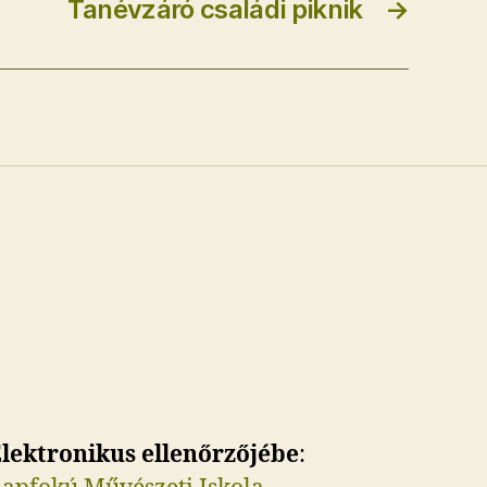
Tanévzáró családi piknik
→
lektronikus ellenőrzőjébe
: