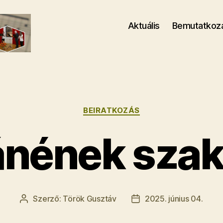
Aktuális
Bemutatkoz
Kategóriák
BEIRATKOZÁS
nének szak 
Szerző:
Török Gusztáv
2025. június 04.
Bejegyzés
Bejegyzés
szerzője
dátuma