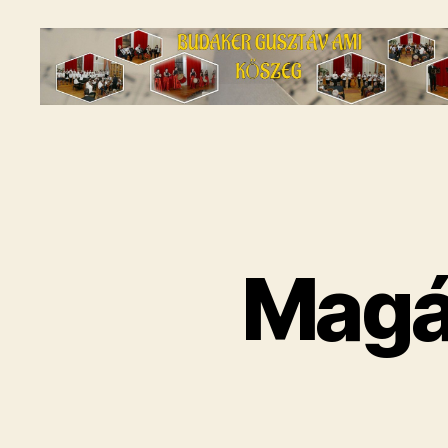
Budaker
Gusztáv
AMI
-
A
kőszegi
zeneiskola
Magá