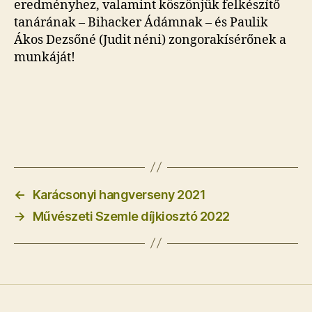
eredményhez, valamint köszönjük felkészítő
tanárának – Bihacker Ádámnak – és Paulik
Ákos Dezsőné (Judit néni) zongorakísérőnek a
munkáját!
←
Karácsonyi hangverseny 2021
→
Művészeti Szemle díjkiosztó 2022