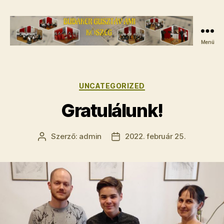
Menü
Budaker
Gusztáv
AMI
-
Kategóriák
UNCATEGORIZED
A
Gratulálunk!
kőszegi
zeneiskola
Szerző:
admin
2022. február 25.
Bejegyzés
Bejegyzés
szerzője
dátuma