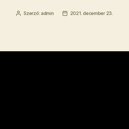
Szerző:
admin
2021. december 23.
Bejegyzés
Bejegyzés
szerzője
dátuma