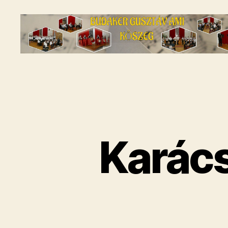
Budaker
Gusztáv
AMI
-
A
kőszegi
zeneiskola
Karác